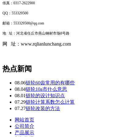
传真：0317-2622900
QQ：553329500
邮箱：553329500@qq.com
地 址：河北省任丘市燕山钢材市场8号路
网 址：www.rqlianlunchang.com
热点新闻
08.06
链轮60齿常用的有哪些
08.04
链轮10a市什么意思
08.01
链轮的设计知识点
07.29
链轮计算系数怎么计算
07.27
链轮改装的方法
网站首页
公司简介
产品展示